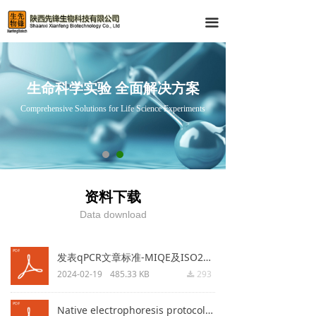
首页
끀
产品中心
技术服务
生命科学实验 全面解决方案
Comprehensive Solutions for Life Science Experiments
资料下载
关于我们
Q-PCR 产品
资料下载
IHC与IF 产品
Data download
Western-Blot产品
发表qPCR文章标准-MIQE及ISO20395.pdf
2024-02-19
485.33 KB
293
끂
Native electrophoresis protocol.pdf