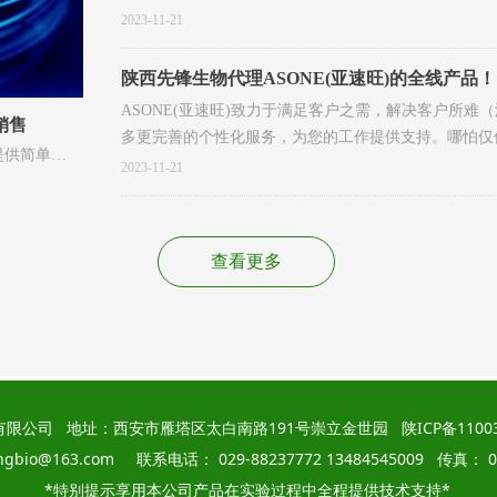
了一套符合国际质量标准的内部质量控制体系,通过了ISO9001
2023-11-21
许可及FDA注册。
陕西先锋生物代理ASONE(亚速旺)的全线产品！
ASONE(亚速旺)致力于满足客户之需，解决客户所
销售
多更完善的个性化服务，为您的工作提供支持。哪怕仅
提供简单、
2023-11-21
专业的技术
之间产品稳
伙伴，将生
查看更多
域，提供具
前沿领域，
者携手为中
有限公司 地址：西安市雁塔区太白南路191号崇立金世园
陕ICP备1100
angbio@163.com 联系电话： 029-88237772 13484545009 传真： 02
*特别提示享用本公司产品在实验过程中全程提供技术支持*