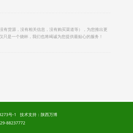
:2015、IS013485:2016质量管理体系认证、CE市场准入
难（没有货源，没有相关信息，没有购买渠道等），为您推出更
仅只是一个烧杯，我们也将竭诚为您提供最贴心的服务！
3273号-1
技术支持：
陕西万博
9-88237772