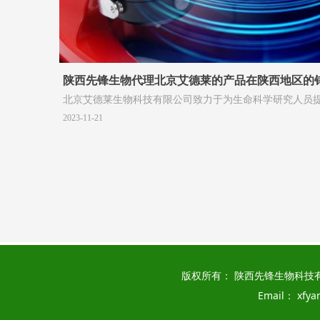
陕西先锋生物代理北京艾德莱的产品在陕西地区的
北京艾德莱生物科技有限公司致力于为生命科学研究人员
易用、值得信赖的分子生物学和生物化学试剂类产品以及
2023-11-21
服务。同时公司针对生物试剂行业规模小，标准低，批次
定性差的弊端，引入生物医药公司风险投资作为战略合作
物医药级的规模生产设备、工艺、流程等引入科研试剂领
有医药级质量标准的科研试剂。公司未来将立足生物技术
不断推出质量稳定、价格合理的新产品，与广大科研工作
国生命科学发展不断努力
版权所有： 陕西先锋生物科技
Email： xfy