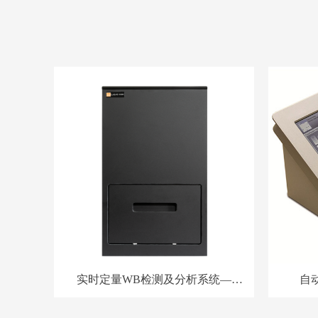
实时定量WB检测及分析系统—
自动
LuQAS 1000