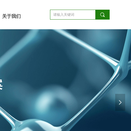
끠
关于我们
案
넲