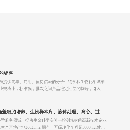
的销售
员提供简单、易用、值得信赖的分子生物学和生物化学试剂
业规模小，标准低，批次之间产品稳定性差的弊端，引入生
的规模生产设备、工艺、流程等引入科研试剂领域，提供具
术前沿领域，不断推出质量稳定、价格合理的新产品，与广
品涵盖细胞培养、生物样本库、液体处理、离心、过
系列及部 分配套仪器
命科学服务领域、提供生命科学实验与检测耗材的高新技术企业,
基地占地26623m2,拥有十万级净化车间超3000m2,建立