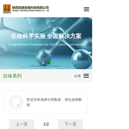
首页
Western-Blot产品
끀
产品中心
Q-PCR 产品
技术服务
IHC与IF 产品
生命科学实验 全面解决方案
Comprehensive Solutions for Life Science Experiments
资料下载
常用试剂与试剂盒
关于我们
核酸纯化及检测
Q-PCR 产品
抗体系列
끀
抗体系列
分类
IHC与IF 产品
细胞培养
Western-Blot产品
仪器及特色产品
您还没有选择分类数据，请先选择数
据
上一页
1
/
2
下一页