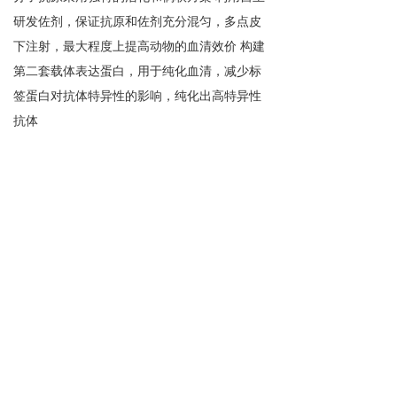
研发佐剂，保证抗原和佐剂充分混匀，多点皮
下注射，最大程度上提高动物的血清效价 构建
第二套载体表达蛋白，用于纯化血清，减少标
签蛋白对抗体特异性的影响，纯化出高特异性
抗体
版权所有： 陕西先锋生物科技有限公司 地址：西安市雁
塔区太白南路191号崇立金世园
陕ICP备11003273