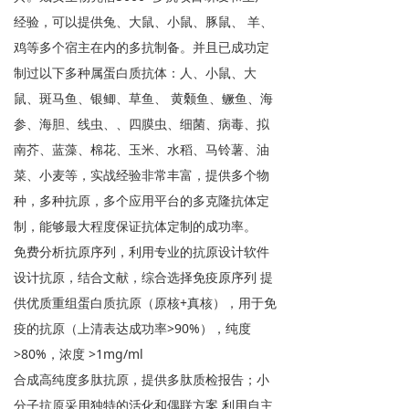
经验，可以提供兔、大鼠、小鼠、豚鼠、 羊、
鸡等多个宿主在内的多抗制备。并且已成功定
制过以下多种属蛋白质抗体：人、小鼠、大
鼠、斑马鱼、银鲫、草鱼、 黄颡鱼、鳜鱼、海
参、海胆、线虫、、四膜虫、细菌、病毒、拟
南芥、蓝藻、棉花、玉米、水稻、马铃薯、油
菜、小麦等，实战经验非常丰富，提供多个物
种，多种抗原，多个应用平台的多克隆抗体定
制，能够最大程度保证抗体定制的成功率。
免费分析抗原序列，利用专业的抗原设计软件
设计抗原，结合文献，综合选择免疫原序列 提
供优质重组蛋白质抗原（原核+真核），用于免
疫的抗原（上清表达成功率>90%），纯度
>80%，浓度 >1mg/ml
合成高纯度多肽抗原，提供多肽质检报告；小
分子抗原采用独特的活化和偶联方案 利用自主