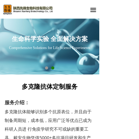
首页
끀
产品中心
技术服务
生命科学实验 全面解决方案
Comprehensive Solutions for Life Science Experiments
资料下载
关于我们
Q-PCR 产品
多克隆抗体定制服务
IHC与IF 产品
服务介绍：
Western-Blot产品
多克隆抗体能够识别多个抗原表位，并且由于
制备周期短，成本低，应用广泛等优点已成为
科研人员进 行免疫学研究不可或缺的重要工
具。戴安生物凭借5000+多抗项目研发和生产